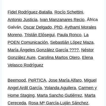
Fidel Rodríguez-Batalla
,
Rocío Schettini
,
Antonio Justicia
,
Ivan Manzanares Recio
, África
Galván,
Oscar Delgado, PhD
,
Aythami Morales
Moreno
,
Tristán Elósegui
,
Paula Ronco
,
La
POEN Comunicación
,
Sebastián López Maza
,
María Ángeles González García ????
,
Néstor
González Aure
,
Carolina Martos Otero
,
Elena
Velasco Rodríguez
Beemood
,
PeRTICA
,
Jose María Alfaro
,
Miguel
Angel Ardil García
,
Yolanda Aguilera
,
Carmen y
Home Staging
,
Marta Sancho Gutiérrez
,
Marta
Cereceda
,
Rosa Mª García-Luján Sánchez
,