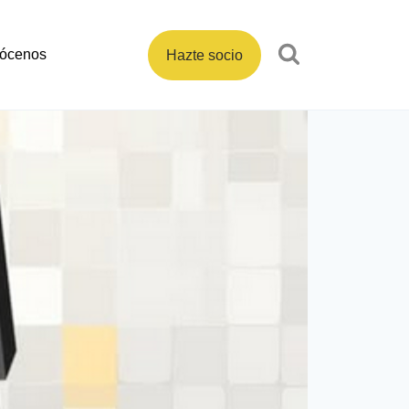
ócenos
Hazte socio